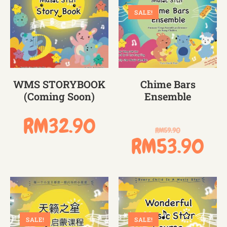
SALE!
WMS STORYBOOK
Chime Bars
(Coming Soon)
Ensemble
RM
32.90
RM
59.90
RM
53.90
SALE!
SALE!