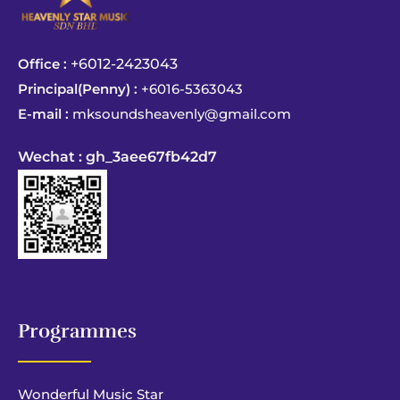
Office :
+6012-2423043
Principal(Penny) :
+6016-5363043
E-mail :
mksoundsheavenly@gmail.com
Wechat : gh_3aee67fb42d7
Programmes
Wonderful Music Star