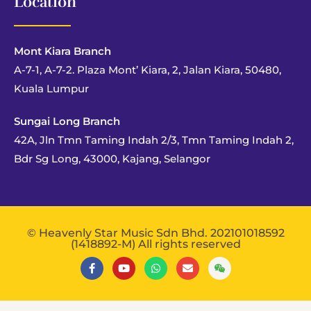
Location
Mont Kiara Branch
A-7-1, A-7-2. Plaza Mont’ Kiara, 2, Jalan Kiara, 50480,
Kuala Lumpur
Sungai Long Branch
42A, Jln Tmn Taming Indah 2/3, Tmn Taming Indah 2,
Bdr Sg Long, 43000, Kajang, Selangor
© Heavenly Star Music Sdn Bhd. 202101018592
(1418892-M) All rights reserved