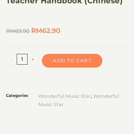
Teacher Handbook (Chinese)
RM
62.90
RM
69.90
A
-
+
ADD TO CART
l
t
e
r
Categories
Wonderful Music Star
Wonderful
,
n
Music Star
a
t
i
v