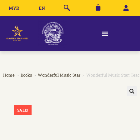
MYR
EN
Home
>
Books
>
Wonderful Music Star
>
Wonderful Music Star: Teac
🔍
SALE!